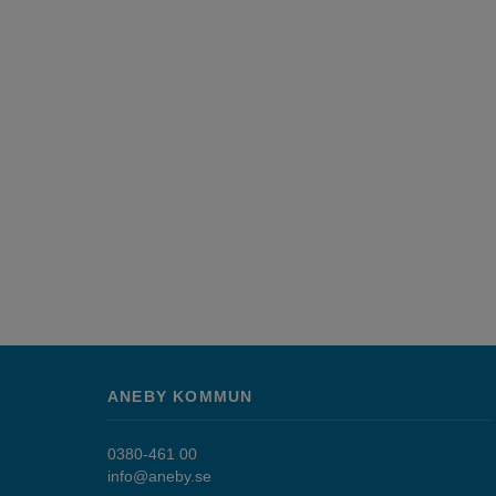
om
Vilhelm
Moberg.
ANEBY KOMMUN
0380-461 00
info@aneby.se