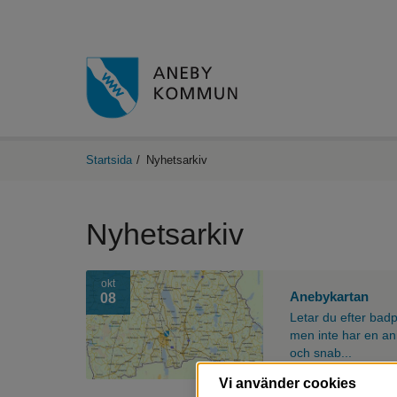
Startsida
/
Nyhetsarkiv
Nyhetsarkiv
okt
Anebykartan
08
Letar du efter bad
men inte har en an
och snab...
Vi använder cookies