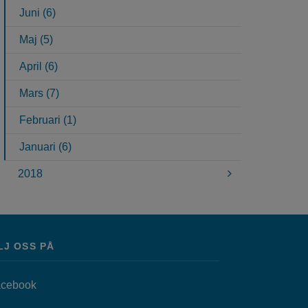
Juni (6)
Maj (5)
April (6)
Mars (7)
Februari (1)
Januari (6)
2018
LJ OSS PÅ
Länk till annan webbplats, öppnas i nytt fönster.
cebook