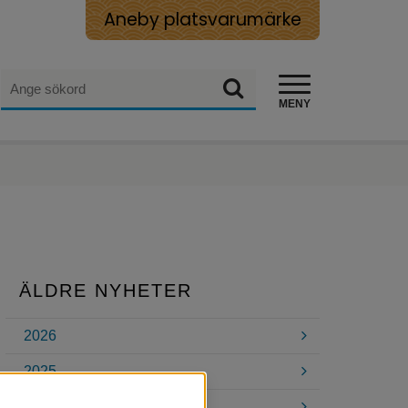
Aneby platsvarumärke
Sök
Sök
MENY
ÄLDRE NYHETER
2026
2025
2024