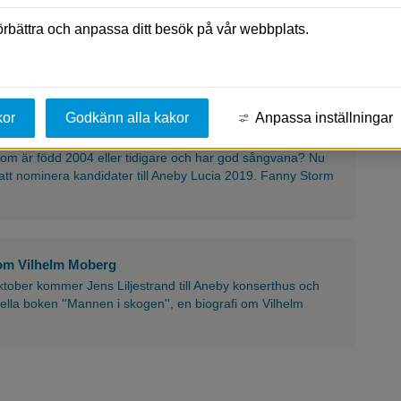
gatlampor
förbättra och anpassa ditt besök på vår webbplats.
mmer arbetet med utbyte av trasiga gatlampor i kommunen
a kommer att pågå under cirka två veckor.
kor
Godkänn alla kakor
Anpassa inställningar
atåg
m är född 2004 eller tidigare och har god sångvana? Nu
 att nominera kandidater till Aneby Lucia 2019. Fanny Storm
 om Vilhelm Moberg
ober kommer Jens Liljestrand till Aneby konserthus och
ella boken ''Mannen i skogen'', en biografi om Vilhelm