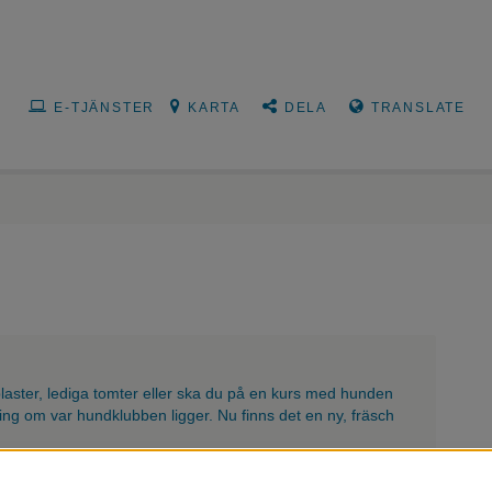
E-TJÄNSTER
KARTA
DELA
TRANSLATE
plaster, lediga tomter eller ska du på en kurs med hunden
ing om var hundklubben ligger. Nu finns det en ny, fräsch