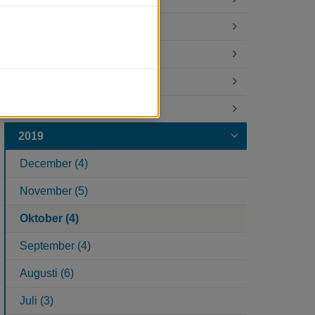
2023
2022
2021
2020
2019
December (4)
November (5)
Oktober (4)
September (4)
Augusti (6)
Juli (3)