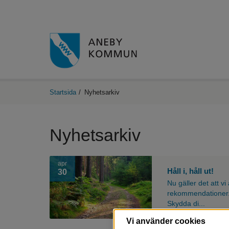
Startsida
/
Nyhetsarkiv
Nyhetsarkiv
En
apr
skogsstig.
Håll i, håll ut!
30
Nu gäller det att v
rekommendationer.
Skydda di...
Vi använder cookies