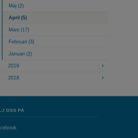
Maj (2)
April (5)
Mars (17)
Februari (3)
Januari (2)
2019
2018
LJ OSS PÅ
Länk till annan webbplats, öppnas i nytt fönster.
cebook