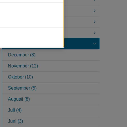
2023
2022
2021
2020
December (8)
November (12)
Oktober (10)
September (5)
Augusti (8)
Juli (4)
Juni (3)