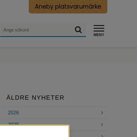
Aneby platsvarumärke
Sök
Sök
MENY
ÄLDRE NYHETER
2026
2025
2024