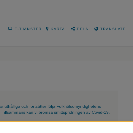
E-TJÄNSTER
KARTA
DELA
TRANSLATE
i är uthålliga och fortsätter följa Folkhälsomyndighetens
 Tillsammans kan vi bromsa smittspridningen av Covid-19.