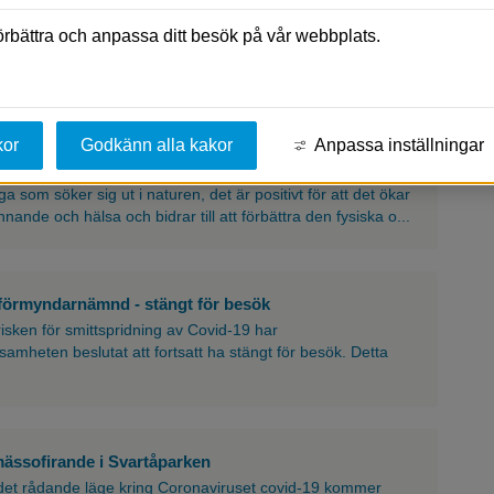
ed anledning av Covid-19
förbättra och anpassa ditt besök på vår webbplats.
dande pandemi situationen kommer de traditionella
vara inställda.
kor
Godkänn alla kakor
Anpassa inställningar
 ansvar!
a som söker sig ut i naturen, det är positivt för att det ökar
nande och hälsa och bidrar till att förbättra den fysiska o...
förmyndarnämnd - stängt för besök
isken för smittspridning av Covid-19 har
amheten beslutat att fortsatt ha stängt för besök. Detta
mässofirande i Svartåparken
det rådande läge kring Coronaviruset covid-19 kommer