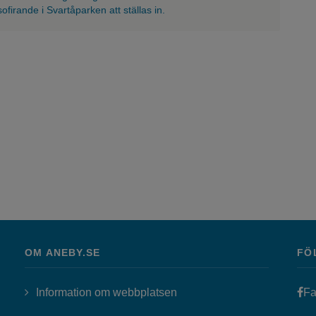
firande i Svartåparken att ställas in.
OM ANEBY.SE
FÖ
Information om webbplatsen
Fa