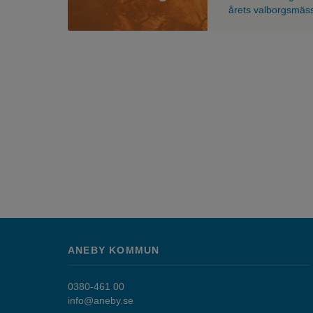
stor
årets valborgsmässo
brasa
med
en
ton
av
orange
ovanpå,
och
texten
valborg
och
inställt.
ANEBY KOMMUN
0380-461 00
info@aneby.se