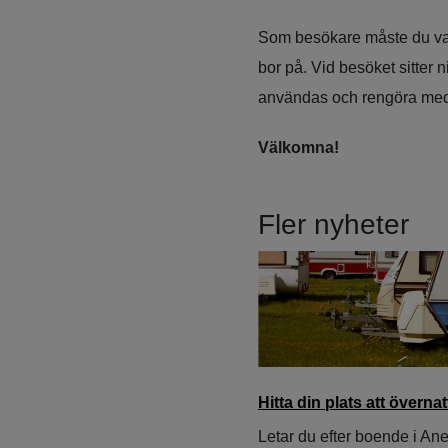
Som besökare måste du vara
bor på. Vid besöket sitter 
användas och rengöra med e
Välkomna!
Fler nyheter
Hitta din plats att överna
Letar du efter boende i An