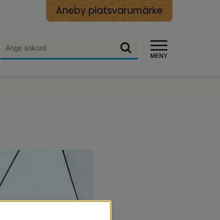
Aneby platsvarumärke
Sök
Sök
MENY