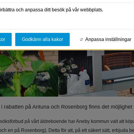
förbättra och anpassa ditt besök på vår webbplats.
kor
Godkänn alla kakor
Anpassa inställningar
i rabatten på Antuna och Rosenborg finns det möjlighet at
esöksförbud på vårt äldreboende har Aneby kommun valt att köpa 
ch en på Rosenborg). Detta för att, på ett säkert sätt, erbjuda be