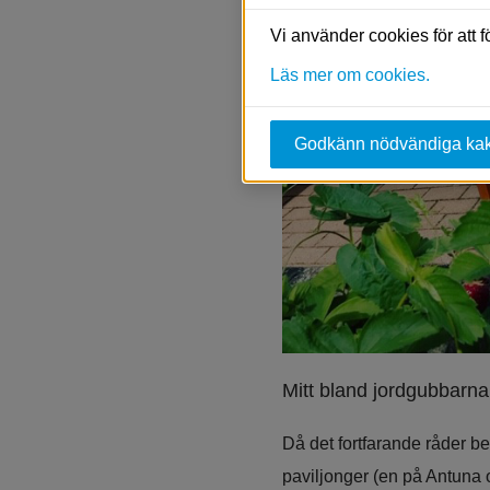
Vi använder cookies för att 
Läs mer om cookies.
Godkänn nödvändiga ka
Mitt bland jordgubbarna 
Då det fortfarande råder b
paviljonger (en på Antuna o