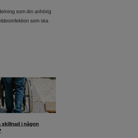
delning som din anhörig 
ytdesinfektion som ska 
a skillnad i någon
?