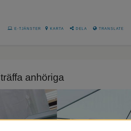
E-TJÄNSTER
KARTA
DELA
TRANSLATE
 träffa anhöriga