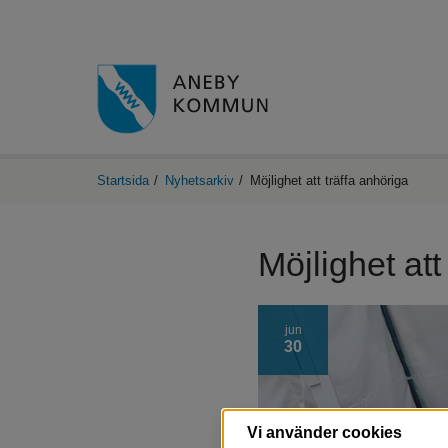
Startsida
/
Nyhetsarkiv
/
Möjlighet att träffa anhöriga
Möjlighet att
jun
30
Vi använder cookies