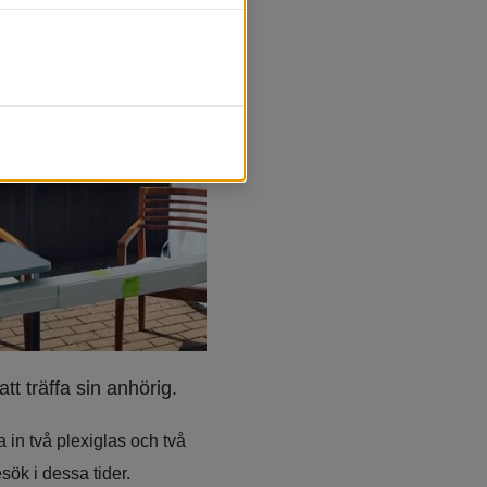
t träffa sin anhörig.
in två plexiglas och två 
sök i dessa tider.