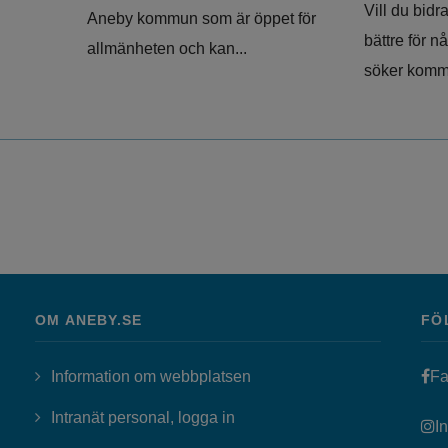
Vill du bidra
Aneby kommun som är öppet för
bättre för 
allmänheten och kan...
söker komm
OM ANEBY.SE
FÖ
Information om webbplatsen
Fa
Länk till annan webbplats, öppn
Intranät personal, logga in
I