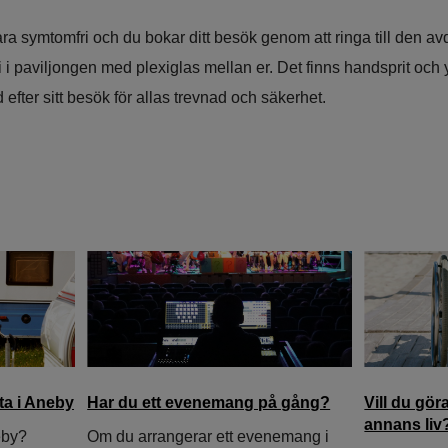
 symtomfri och du bokar ditt besök genom att ringa till den av
ni i paviljongen med plexiglas mellan er. Det finns handsprit och 
fter sitt besök för allas trevnad och säkerhet.
tta i Aneby
Har du ett evenemang på gång?
Vill du gör
annans liv
eby?
Om du arrangerar ett evenemang i