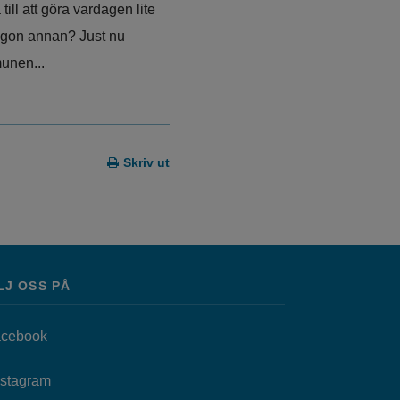
 till att göra vardagen lite
någon annan? Just nu
unen...
Skriv ut
LJ OSS PÅ
Länk till annan webbplats, öppnas i nytt fönster.
cebook
as i nytt fönster.
Länk till annan webbplats, öppnas i nytt fönster.
nstagram