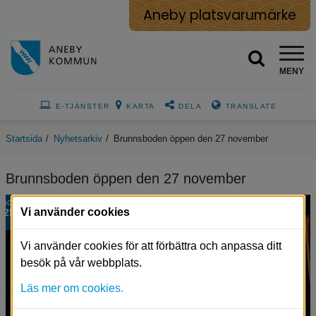
Aneby platsvarumärke
MENY
E-TJÄNSTER
KARTA
DELA
TRANSLATE
Startsida
/
Nyhetsarkiv
/
Brunnsboden öppen den 27 november
Brunnsboden öppen den 27 november
nov
Vi använder cookies
25
Vi använder cookies för att förbättra och anpassa ditt
besök på vår webbplats.
Läs mer om cookies.