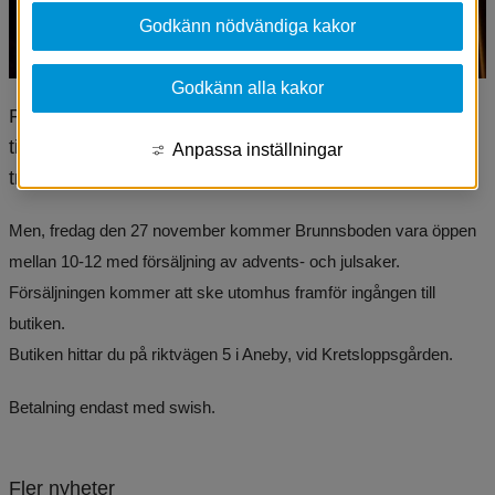
Godkänn nödvändiga kakor
Godkänn alla kakor
På grund av restriktioner har Brunnsboden stängt 
tillsvidare och kommer åter öppna igen när det känns 
Anpassa inställningar
tryggt och säkert.
Men, fredag den 27 november kommer Brunnsboden vara öppen 
mellan 10-12 med försäljning av advents- och julsaker. 
Försäljningen kommer att ske utomhus framför ingången till 
butiken.
Butiken hittar du på riktvägen 5 i Aneby, vid Kretsloppsgården.
Betalning endast med swish.
Fler nyheter