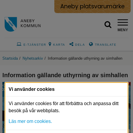
Aneby platsvarumärke
MENY
E-TJÄNSTER
KARTA
DELA
TRANSLATE
Startsida
/
Nyhetsarkiv
/
Information gällande uthyrning av simhallen
Information gällande uthyrning av simhallen
nov
Vi använder cookies
03
Vi använder cookies för att förbättra och anpassa ditt
besök på vår webbplats.
Läs mer om cookies.