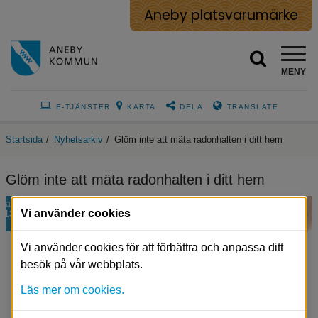
Aneby platsvarumärke
MENY
E-TJÄNSTER
KARTA
DELA
TRANSLATE
Startsida
/
Nyhetsarkiv
/
Glöm inte att mäta radonhalten i ditt hem
Glöm inte att mäta radonhalten i ditt hem
jan
Vi använder cookies
13
Vi använder cookies för att förbättra och anpassa ditt
besök på vår webbplats.
Läs mer om cookies.