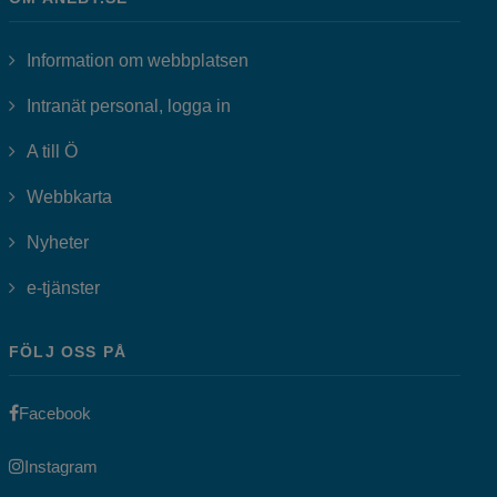
Information om webbplatsen
Länk till annan webbplats, öppnas i
Intranät personal, logga in
A till Ö
Webbkarta
Nyheter
Länk till annan webbplats, öppnas i nytt fönster.
e-tjänster
FÖLJ OSS PÅ
Länk till annan webbplats, öppnas i nytt fönster.
Facebook
Länk till annan webbplats, öppnas i nytt fönster.
Instagram