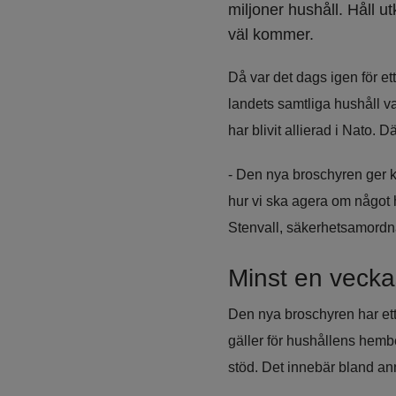
miljoner hushåll. Håll u
väl kommer.
Då var det dags igen för et
landets samtliga hushåll v
har blivit allierad i Nato. 
- Den nya broschyren ger k
hur vi ska agera om något 
Stenvall, säkerhetsamord
Minst en veck
Den nya broschyren har ett 
gäller för hushållens hemb
stöd. Det innebär bland ann