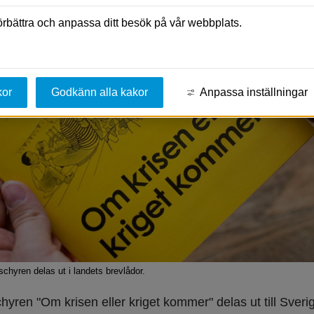
förbättra och anpassa ditt besök på vår webbplats.
kor
Godkänn alla kakor
Anpassa inställningar
chyren delas ut i landets brevlådor.
yren "Om krisen eller kriget kommer" delas ut till Sverig