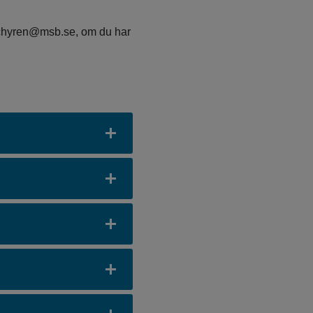
schyren@msb.se, om du har 
as i nytt fönster.