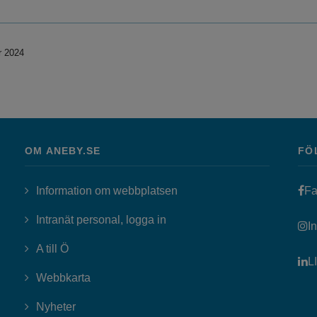
r 2024
OM ANEBY.SE
FÖ
Information om webbplatsen
Fa
Länk till annan webbplats, öppn
Intranät personal, logga in
I
A till Ö
L
Webbkarta
Nyheter