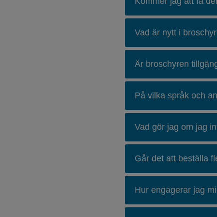
Kommer jag att få den
Vad är nytt i broschy
Är broschyren tillgä
På vilka språk och a
Vad gör jag om jag in
Går det att beställa f
Hur engagerar jag m