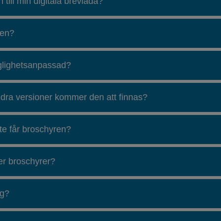
 till min digitala brevlåda?
ren?
nglighetsanpassad?
ndra versioner kommer den att finnas?
te får broschyren?
ler broschyrer?
ig?