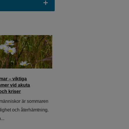
ar – viktiga
mer vid akuta
och kriser
människor är sommaren
edighet och återhämtning.
...