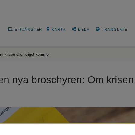
E-TJÄNSTER
KARTA
DELA
TRANSLATE
m krisen eller kriget kommer
en nya broschyren: Om krisen el