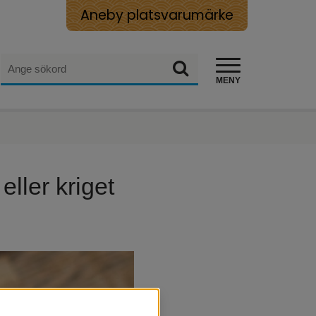
Aneby platsvarumärke
Sök
Sök
MENY
ler kriget 