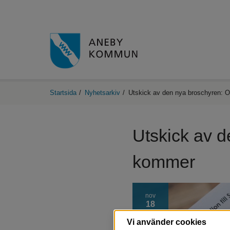
Startsida
/
Nyhetsarkiv
/
Utskick av den nya broschyren: O
Utskick av d
kommer
nov
18
Vi använder cookies