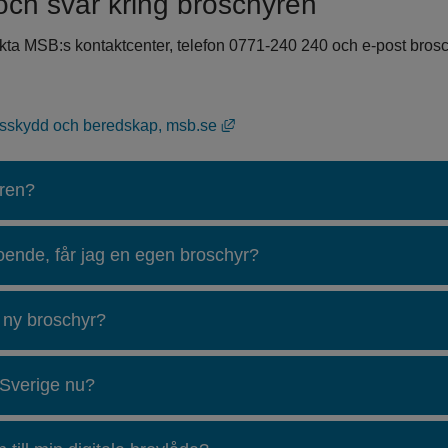
 och svar kring broschyren
akta MSB:s kontaktcenter, telefon 0771-240 240 och e-post bro
Länk till annan webbplats, öppn
lsskydd och beredskap, msb.se
yren?
oende, får jag en egen broschyr?
 ny broschyr?
 Sverige nu?