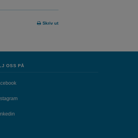
Skriv ut
LJ OSS PÅ
Länk till annan webbplats, öppnas i nytt fönster.
cebook
as i nytt fönster.
Länk till annan webbplats, öppnas i nytt fönster.
nstagram
Länk till annan webbplats, öppnas i nytt fönster.
Inkedin