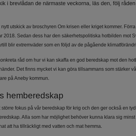
tkik i brevlådan de närmaste veckorna, läs den, följ råde
t nytt utskick av broschyren Om krisen eller kriget kommer. Förra 
ar 2018. Sedan dess har den säkerhetspolitiska hotbilden mot Sv
Därtill blir extremväder som en följd av de pågående klimatförändr
onkreta råd om hur vi kan skaffa en god beredskap mot den hot
händer. Det finns mycket vi kan göra tillsammans som stärker vår
nare på Aneby kommun.
as hemberedskap
större fokus på vår beredskap för krig och den ger också en tydli
eredskap. Alla som har möjlighet behöver kunna klara sig minst
at att ha tillräckligt med vatten och mat hemma.