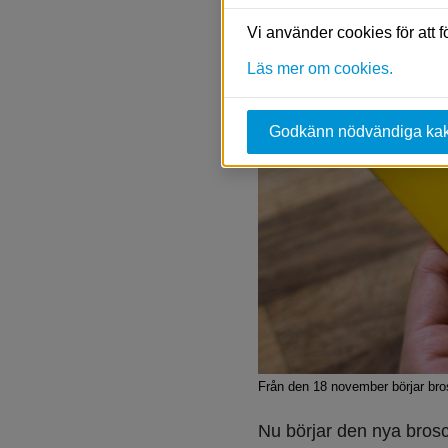
Vi använder cookies för att 
Läs mer om cookies.
Godkänn nödvändiga ka
Från den 18 november börjar bros
Nu börjar den nya brosch