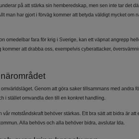
funderar på att stärka sin hemberedskap, men sen inte tar det där
 Allt man har gjort i förväg kommer att betyda väldigt mycket om nå
n omedelbar fara för krig i Sverige, kan ett väpnat angrepp heller
slag kommer att drabba oss, exempelvis cyberattacker, översvämni
 närområdet
omvärldsläget. Genom att göra saker tillsammans med andra för
 i stället omvandla den till en konkret handling.
h vår motståndskraft behöver stärkas. Ett bra sätt att bidra är att e
ommun. Alla behövs och alla behöver bidra, avslutar Ida.