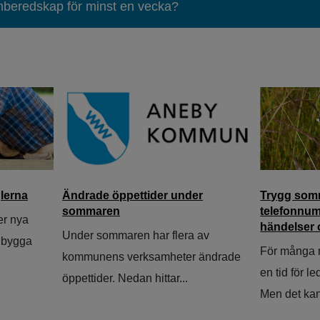
mberedskap för minst en vecka?
lerna
Ändrade öppettider under
Trygg somm
sommaren
telefonnum
er nya
händelser 
Under sommaren har flera av
a bygga
För många 
kommunens verksamheter ändrade
en tid för l
öppettider. Nedan hittar...
Men det kan