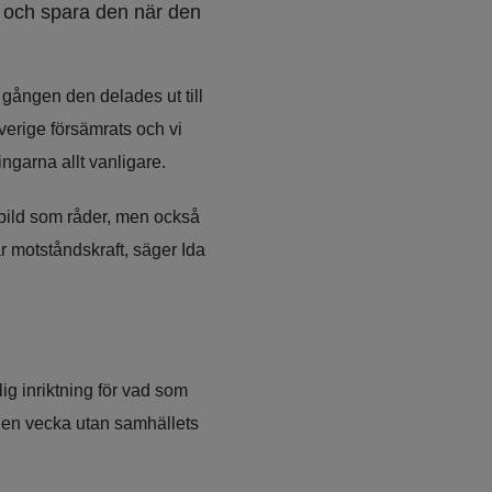
n och spara den när den 
gången den delades ut till 
erige försämrats och vi 
ingarna allt vanligare.
bild som råder, men också 
 motståndskraft, säger Ida 
g inriktning för vad som 
 en vecka utan samhällets 