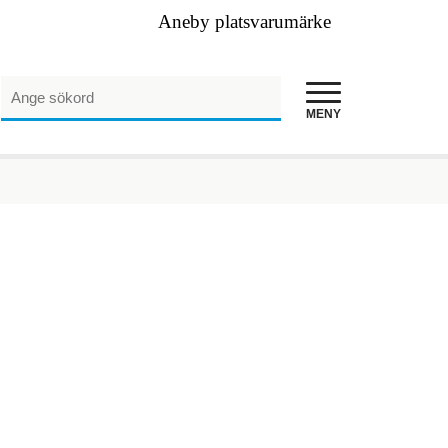
Aneby platsvarumärke
Sök
Sök
MENY