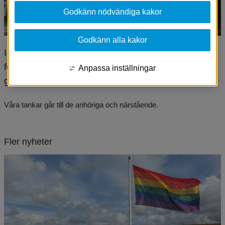
Godkänn nödvändiga kakor
Godkänn alla kakor
I dag flaggar vi på halv stång utanför kommunhuset 
för en förtroendevald och tidigare medarbetare som 
Anpassa inställningar
gått bort.
Våra tankar går till de anhöriga och närstående.
Fler nyheter