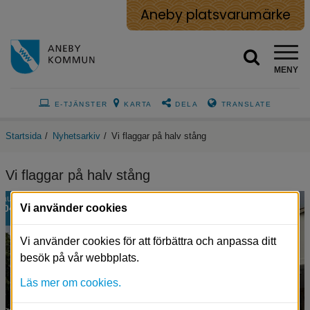
Aneby platsvarumärke
MENY
E-TJÄNSTER
KARTA
DELA
TRANSLATE
Startsida
/
Nyhetsarkiv
/
Vi flaggar på halv stång
Vi flaggar på halv stång
aug
Vi använder cookies
04
Vi använder cookies för att förbättra och anpassa ditt
besök på vår webbplats.
Läs mer om cookies.