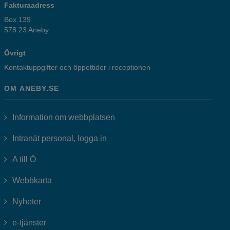
Fakturaadress
Box 139
578 23 Aneby
Övrigt
Kontaktuppgifter och öppettider i receptionen
OM ANEBY.SE
Information om webbplatsen
Länk till annan webbplats, öppnas i
Intranät personal, logga in
A till Ö
Webbkarta
Nyheter
Länk till annan webbplats, öppnas i nytt fönster.
e-tjänster