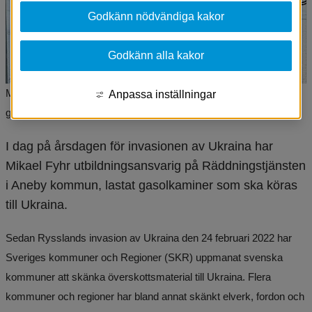
Godkänn nödvändiga kakor
Godkänn alla kakor
Mikael Fyhr utbildningsansvarig Räddningstjänsten Aneby lastar
Anpassa inställningar
gasolkaminer som ska skickas till Ukraina.
I dag på årsdagen för invasionen av Ukraina har 
Mikael Fyhr utbildningsansvarig på Räddningstjänsten 
i Aneby kommun, lastat gasolkaminer som ska köras 
till Ukraina.
Sedan Rysslands invasion av Ukraina den 24 februari 2022 har 
Sveriges kommuner och Regioner (SKR) uppmanat svenska 
kommuner att skänka överskottsmaterial till Ukraina. Flera 
kommuner och regioner har bland annat skänkt elverk, fordon och 