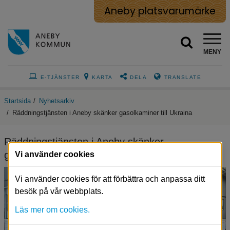
Aneby platsvarumärke
MENY
E-TJÄNSTER
KARTA
DELA
TRANSLATE
Startsida
/
Nyhetsarkiv
/
Räddningstjänsten i Aneby skänker gasolkaminer till Ukraina
Räddningstjänsten i Aneby skänker 
gasolkaminer till Ukraina
Vi använder cookies
Vi använder cookies för att förbättra och anpassa ditt
besök på vår webbplats.
Läs mer om cookies.