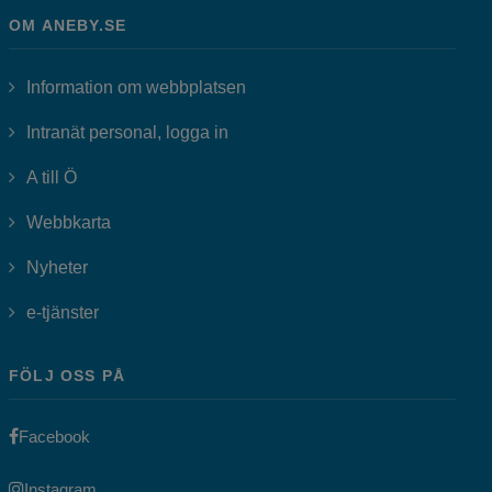
OM ANEBY.SE
Information om webbplatsen
Länk till annan webbplats, öppnas i
Intranät personal, logga in
A till Ö
Webbkarta
Nyheter
Länk till annan webbplats, öppnas i nytt fönster.
e-tjänster
FÖLJ OSS PÅ
Länk till annan webbplats, öppnas i nytt fönster.
Facebook
Länk till annan webbplats, öppnas i nytt fönster.
Instagram