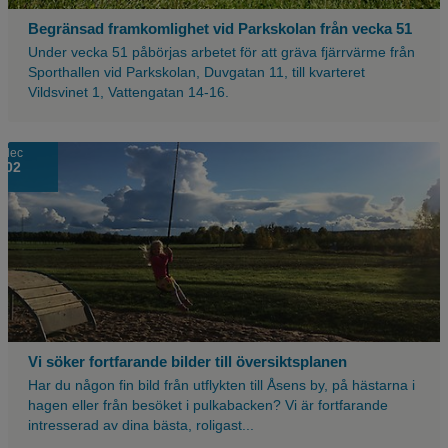
Begränsad framkomlighet vid Parkskolan från vecka 51
Under vecka 51 påbörjas arbetet för att gräva fjärrvärme från
Sporthallen vid Parkskolan, Duvgatan 11, till kvarteret
Vildsvinet 1, Vattengatan 14-16.
dec
02
Vi söker fortfarande bilder till översiktsplanen
Har du någon fin bild från utflykten till Åsens by, på hästarna i
hagen eller från besöket i pulkabacken? Vi är fortfarande
intresserad av dina bästa, roligast...