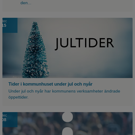
den...
dec
15
Tider i kommunhuset under jul och nyår
Under jul och nyår har kommunens verksamheter ändrade
öppettider.
Suddig
dec
08
bild
på
en