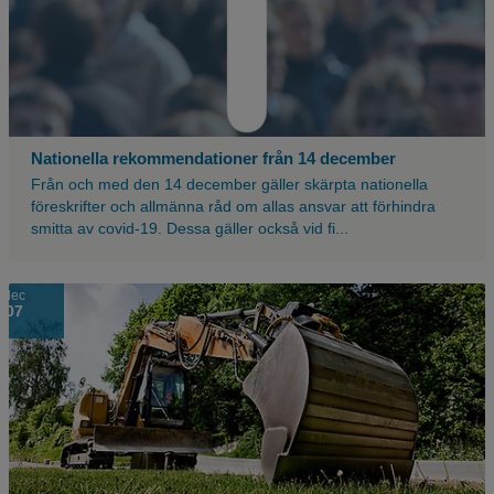
massa
människor
med
en
blå
nyans
över,
Nationella rekommendationer från 14 december
med
Från och med den 14 december gäller skärpta nationella
ett
föreskrifter och allmänna råd om allas ansvar att förhindra
stort
smitta av covid-19. Dessa gäller också vid fi...
vitt
utropstecken.
Bild
dec
07
på
en
grävmaskin
som
står
på
en
gräsmatta.