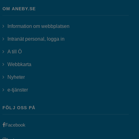
OM ANEBY.SE
Information om webbplatsen
Länk till annan webbplats, öppnas i
Intranät personal, logga in
A till Ö
Webbkarta
Nyheter
Länk till annan webbplats, öppnas i nytt fönster.
e-tjänster
FÖLJ OSS PÅ
Länk till annan webbplats, öppnas i nytt fönster.
Facebook