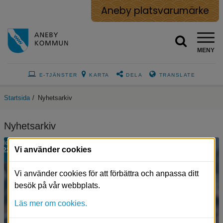
Aneby platsvarumärke
MENY
E-TJÄNSTER
KARTA
DELA
TRANSLATE
Startsida
/
Nyhetsarkiv
Nyhetsarkiv
Suddig
dec
Vi använder cookies
22
bild
på
en
Vi använder cookies för att förbättra och anpassa ditt
massa
besök på vår webbplats.
människor
med
Läs mer om cookies.
en
blå