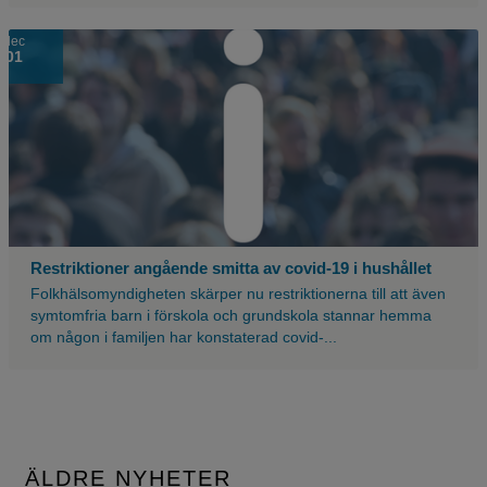
Suddig
dec
01
bild
på
en
massa
människor
med
en
blå
nyans
över,
Restriktioner angående smitta av covid-19 i hushållet
med
Folkhälsomyndigheten skärper nu restriktionerna till att även
ett
symtomfria barn i förskola och grundskola stannar hemma
stort
om någon i familjen har konstaterad covid-...
vitt
utropstecken.
ÄLDRE NYHETER