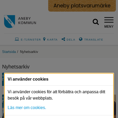
Aneby platsvarumärke
MENY
E-TJÄNSTER
KARTA
DELA
TRANSLATE
Startsida
/
Nyhetsarkiv
Nyhetsarkiv
feb
Vi använder cookies
27
Kommunfullmäktige den 27 februari
Vi använder cookies för att förbättra och anpassa ditt
Annica
feb
besök på vår webbplats.
27
Friman
och
Läs mer om cookies.
Charlotte