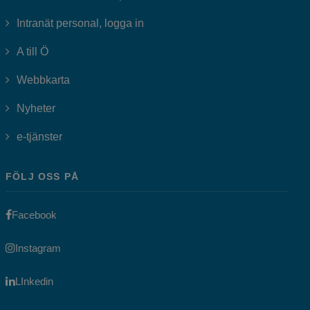
Länk till annan webbplats, öppnas i
Intranät personal, logga in
A till Ö
Webbkarta
Nyheter
Länk till annan webbplats, öppnas i nytt fönster.
e-tjänster
FÖLJ OSS PÅ
Länk till annan webbplats, öppnas i nytt fönster.
Facebook
Länk till annan webbplats, öppnas i nytt fönster.
Instagram
Länk till annan webbplats, öppnas i nytt fönster.
LInkedin