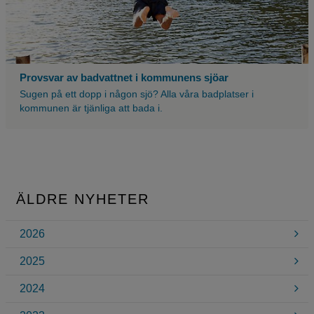
från
en
brygga
och
är
i
Provsvar av badvattnet i kommunens sjöar
luften
Sugen på ett dopp i någon sjö? Alla våra badplatser i
innan
kommunen är tjänliga att bada i.
han
ska
landa
i
vattnet.
ÄLDRE NYHETER
2026
2025
2024