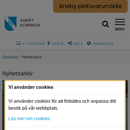
Aneby platsvarumärke
MENY
E-TJÄNSTER
KARTA
DELA
TRANSLATE
Startsida
/
Nyhetsarkiv
Nyhetsarkiv
Sjön
jul
Vi använder cookies
17
Noen
och
bryggan
Vi använder cookies för att förbättra och anpassa ditt
ut
besök på vår webbplats.
i
vattnet.
Läs mer om cookies.