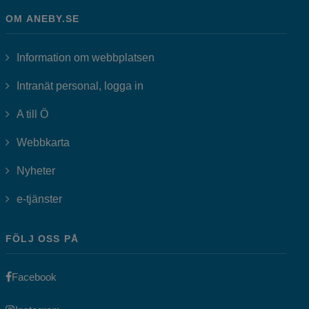
OM ANEBY.SE
Information om webbplatsen
Länk till annan webbplats, öppnas i
Intranät personal, logga in
A till Ö
Webbkarta
Nyheter
Länk till annan webbplats, öppnas i nytt fönster.
e-tjänster
FÖLJ OSS PÅ
Länk till annan webbplats, öppnas i nytt fönster.
Facebook