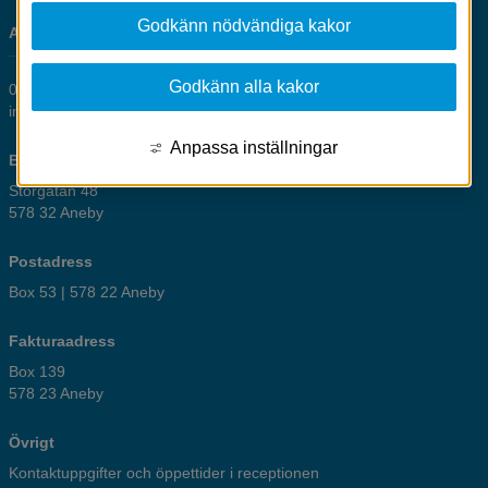
Godkänn nödvändiga kakor
ANEBY KOMMUN
Godkänn alla kakor
0380-461 00
info@aneby.se
Anpassa inställningar
Besöksadress
Storgatan 48
578 32 Aneby
Postadress
Box 53 | 578 22 Aneby
Fakturaadress
Box 139
578 23 Aneby
Övrigt
Kontaktuppgifter och öppettider i receptionen