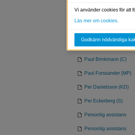
Park och grönområde
Vi använder cookies för att 
Parkskolan
Läs mer om cookies.
Parkskolan fritidshem
Godkänn nödvändiga ka
Patientnämnden
Paul Brinkmann (C)
Paul Forssander (MP)
Per Danielsson (KD)
Per Eckerberg (S)
Personlig assistans
Personlig assistans