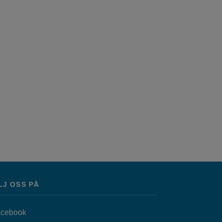
LJ OSS PÅ
Länk till annan webbplats, öppnas i nytt fönster.
cebook