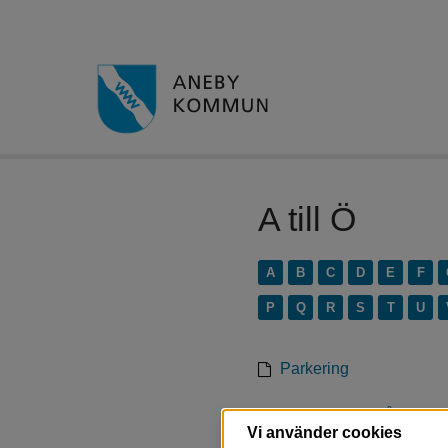
A till Ö
A
B
C
D
E
F
P
Q
R
S
T
U
Parkering
Parkeringstillstånd för 
Vi använder cookies