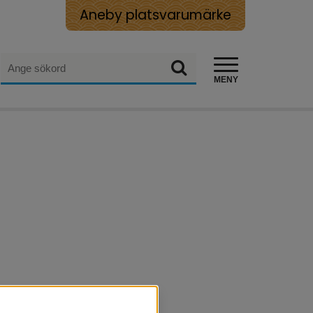
Aneby platsvarumärke
Sök
Sök
MENY