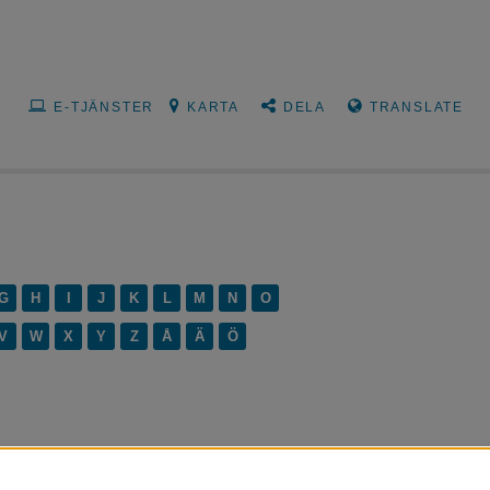
E-TJÄNSTER
KARTA
DELA
TRANSLATE
G
H
I
J
K
L
M
N
O
V
W
X
Y
Z
Å
Ä
Ö
rörelsehindrad