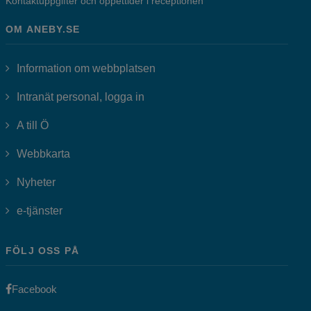
Kontaktuppgifter och öppettider i receptionen
OM ANEBY.SE
Information om webbplatsen
Länk till annan webbplats, öppnas i
Intranät personal, logga in
A till Ö
Webbkarta
Nyheter
Länk till annan webbplats, öppnas i nytt fönster.
e-tjänster
FÖLJ OSS PÅ
Länk till annan webbplats, öppnas i nytt fönster.
Facebook