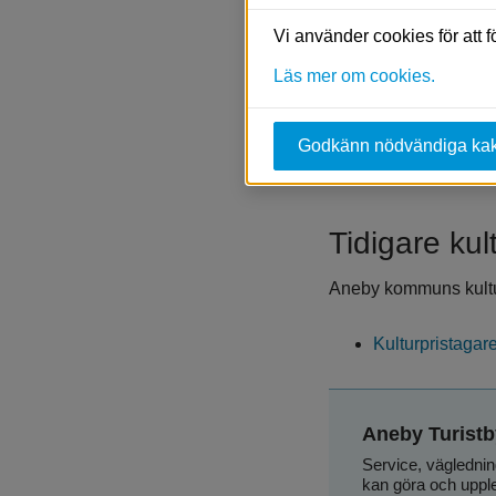
Nominering
Vi använder cookies för att 
Läs mer om cookies.
Allmänna utskottet be
Godkänn nödvändiga ka
samband med nationald
5000 kronor.
Tidigare kul
Aneby kommuns kultur
Kulturpristagar
Aneby Turistb
Service, väglednin
kan göra och upp