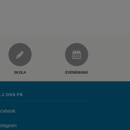
SKOLA
EVENEMANG
LJ OSS PÅ
Länk till annan webbplats, öppnas i nytt fönster.
cebook
as i nytt fönster.
Länk till annan webbplats, öppnas i nytt fönster.
nstagram