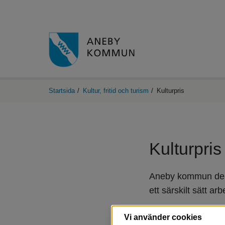
Startsida
/
Kultur, fritid och turism
/
Kulturpris
Kulturpris
Aneby kommun delar 
ett särskilt sätt a
Vi använder cookies