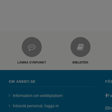
LÄMNA SYNPUNKT
BIBLIOTEK
OM ANEBY.SE
FÖ
Information om webbplatsen
Fa
Länk till annan webbplats, öppn
Intranät personal, logga in
I