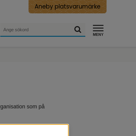
Aneby platsvarumärke
Sök
Sök
MENY
organisation som på 