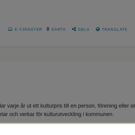
E-TJÄNSTER
KARTA
DELA
TRANSLATE
varje år ut ett kulturpris till en person, förening eller 
rbetar och verkar för kulturutveckling i kommunen.