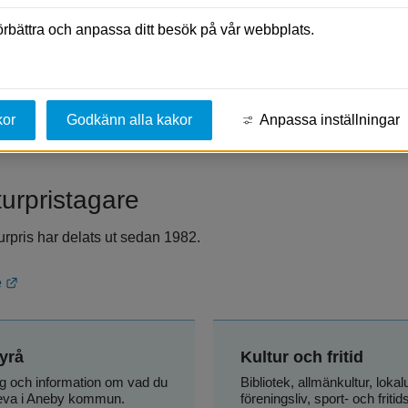
sperioden för årets Kulturpris är s
förbättra och anpassa ditt besök på vår webbplats.
dömer inkomna nomineringar och beslutar om kulturstipendiat. Ku
kor
Godkänn alla kakor
Anpassa inställningar
agsfirandet på Fredstorget i Aneby den 6 juni. Pristagaren får 
turpristagare
pris har delats ut sedan 1982.
Länk till annan webbplats.
e
yrå
Kultur och fritid
g och information om vad du 
Bibliotek, allmänkultur, lokalu
leva i Aneby kommun.
föreningsliv, sport- och friti