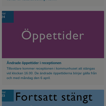
Lila
mar
24
bakgrund
med
texten
öppettider.
Ändrade öppettider i receptionen
Tillsvidare kommer receptionen i kommunhuset att stängas
vid klockan 16.00. De ändrade öppettiderna börjar gälla från
och med måndag den 6 april.
Ljusblå
mar
23
bakgrund
med