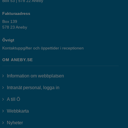
Box 53 | 578 22 Aneby
Fakturaadress
Box 139
578 23 Aneby
Övrigt
Kontaktuppgifter och öppettider i receptionen
OM ANEBY.SE
Information om webbplatsen
Länk till annan webbplats, öppnas i
Intranät personal, logga in
A till Ö
Webbkarta
Nyheter