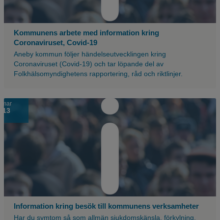
blå
nyans
över,
Kommunens arbete med information kring
med
Coronaviruset, Covid-19
ett
Aneby kommun följer händelseutvecklingen kring
stort
Coronaviruset (Covid-19) och tar löpande del av
vitt
Folkhälsomyndighetens rapportering, råd och riktlinjer.
utropstecken.
Suddig
mar
13
bild
på
en
massa
människor
med
en
blå
nyans
över,
Information kring besök till kommunens verksamheter
med
Har du symtom så som allmän sjukdomskänsla, förkylning,