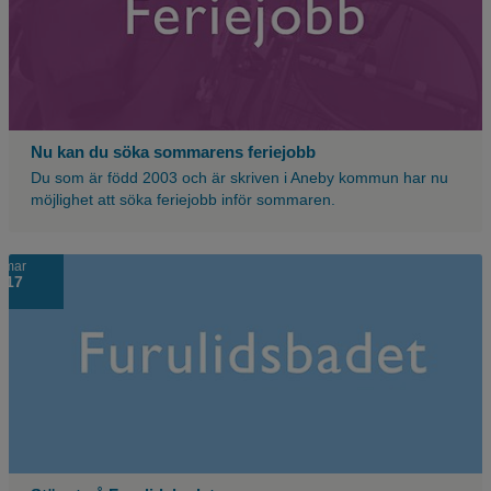
texten
feriejobb
på.
Nu kan du söka sommarens feriejobb
Du som är född 2003 och är skriven i Aneby kommun har nu
möjlighet att söka feriejobb inför sommaren.
Ljusblå
mar
17
bakgrund
med
texten
furulidsbadet.