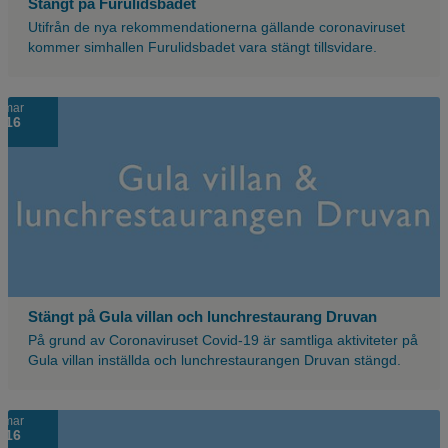
Stängt på Furulidsbadet
Utifrån de nya rekommendationerna gällande coronaviruset
kommer simhallen Furulidsbadet vara stängt tillsvidare.
Blå
mar
16
bakgrund
med
texten
gula
villan
och
lunchrestaurangen
Druvan.
Stängt på Gula villan och lunchrestaurang Druvan
På grund av Coronaviruset Covid-19 är samtliga aktiviteter på
Gula villan inställda och lunchrestaurangen Druvan stängd.
Ljusblå
mar
16
bakgrund