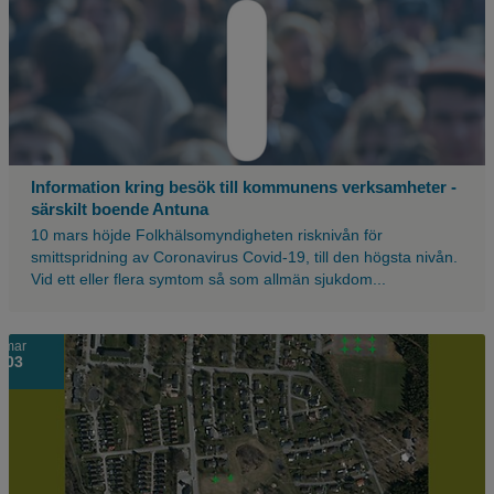
en
massa
människor
med
en
blå
nyans
över,
Information kring besök till kommunens verksamheter -
med
särskilt boende Antuna
ett
10 mars höjde Folkhälsomyndigheten risknivån för
stort
smittspridning av Coronavirus Covid-19, till den högsta nivån.
vitt
Vid ett eller flera symtom så som allmän sjukdom...
utropstecken.
Skärmbild
mar
03
över
ställen
som
jordprover
har
tagits