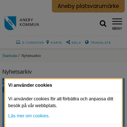
Aneby platsvarumärke
MENY
E-TJÄNSTER
KARTA
DELA
TRANSLATE
Startsida
/
Nyhetsarkiv
Nyhetsarkiv
En
mar
Vi använder cookies
25
illustrerad
jordglob
där
Vi använder cookies för att förbättra och anpassa ditt
en
besök på vår webbplats.
hand
håller
Läs mer om cookies.
i
den