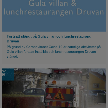
texten
fortsatt
stängt,
Gula
villan
och
lunchrestaurangen
Druvan.
Fortsatt stängt på Gula villan och lunchrestaurang
Druvan
På grund av Coronaviruset Covid-19 är samtliga aktiviteter på
Gula villan fortsatt inställda och lunchrestaurangen Druvan
stängd.
Sandupptagning
mar
20
på
en
väg