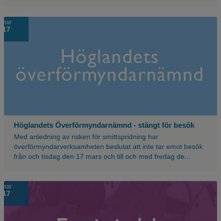
Ljusblå
mar
17
bakgrund
med
texten
höglandets
överförmyndarnämnd.
Höglandets Överförmyndarnämnd - stängt för besök
Med anledning av risken för smittspridning har
överförmyndarverksamheten beslutat att inte tar emot besök
från och tisdag den 17 mars och till och med fredag de...
En
mar
17
lila
bakgrund
med