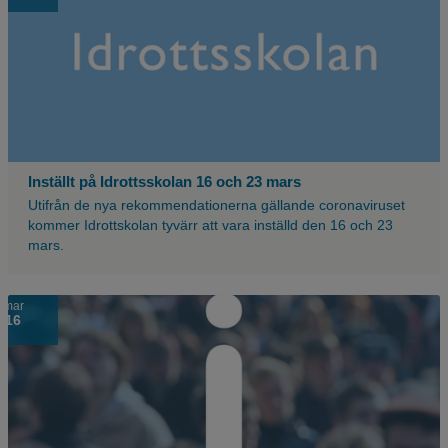
med
texten
idrottsskolan.
Inställt på Idrottsskolan 16 och 23 mars
Utifrån de nya rekommendationerna gällande coronaviruset
kommer Idrottskolan tyvärr att vara inställd den 16 och 23
mars.
Suddig
mar
16
bild
på
en
massa
människor
med
en