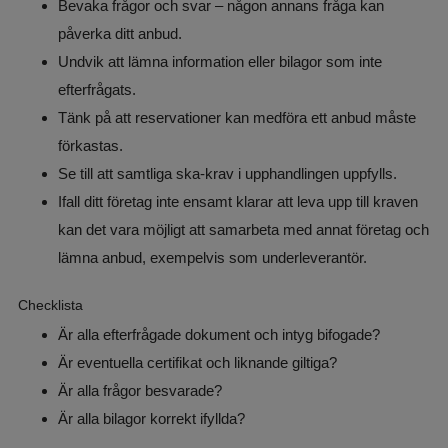
Bevaka frågor och svar – någon annans fråga kan 
påverka ditt anbud.
Undvik att lämna information eller bilagor som inte 
efterfrågats.
Tänk på att reservationer kan medföra ett anbud måste 
förkastas.
Se till att samtliga ska-krav i upphandlingen uppfylls.
Ifall ditt företag inte ensamt klarar att leva upp till kraven 
kan det vara möjligt att samarbeta med annat företag och 
lämna anbud, exempelvis som underleverantör.
Checklista
Är alla efterfrågade dokument och intyg bifogade?
Är eventuella certifikat och liknande giltiga?
Är alla frågor besvarade?
Är alla bilagor korrekt ifyllda?