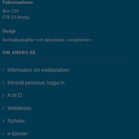
Fakturaadress
Box 139
578 23 Aneby
Övrigt
Kontaktuppgifter och öppettider i receptionen
OM ANEBY.SE
Information om webbplatsen
Länk till annan webbplats, öppnas i
Intranät personal, logga in
A till Ö
Webbkarta
Nyheter
Länk till annan webbplats, öppnas i nytt fönster.
e-tjänster