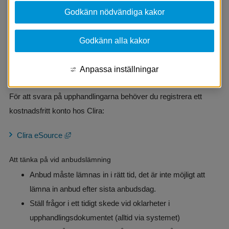
Godkänn nödvändiga kakor
Aneby kommuns upphandlingar
Alla upphandlingar som annonseras från Aneby kommun hittar 
Godkänn alla kakor
du på nedan länk:
Anpassa inställningar
Länk till annan webbplats, öpp
Anebys upphandlingar i eSource
För att svara på upphandlingarna behöver du registrera ett 
kostnadsfritt konto hos Clira:
Länk till annan webbplats, öppnas i nytt fönster.
Clira eSource
Att tänka på vid anbudslämning
Anbud måste lämnas in i rätt tid, det är inte möjligt att 
lämna in anbud efter sista anbudsdag.
Ställ frågor i ett tidigt skede vid oklarheter i 
upphandlingsdokumentet (alltid via systemet)