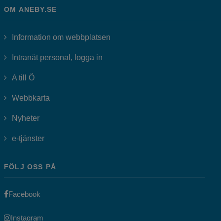
OM ANEBY.SE
Information om webbplatsen
Länk till annan webbplats, öppnas i
Intranät personal, logga in
A till Ö
Webbkarta
Nyheter
Länk till annan webbplats, öppnas i nytt fönster.
e-tjänster
FÖLJ OSS PÅ
Länk till annan webbplats, öppnas i nytt fönster.
Facebook
Länk till annan webbplats, öppnas i nytt fönster.
Instagram