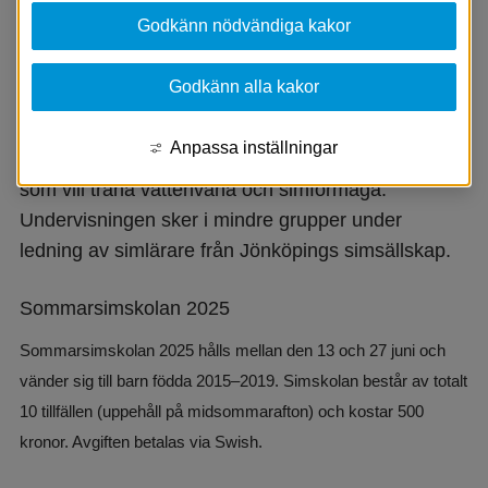
Godkänn nödvändiga kakor
Godkänn alla kakor
Anpassa inställningar
Vid Skärsjösjön erbjuds sommarsimskola för barn 
som vill träna vattenvana och simförmåga. 
Undervisningen sker i mindre grupper under 
ledning av simlärare från Jönköpings simsällskap.
Sommarsimskolan 2025
Sommarsimskolan 2025 hålls mellan den 13 och 27 juni och 
vänder sig till barn födda 2015–2019. Simskolan består av totalt 
10 tillfällen (uppehåll på midsommarafton) och kostar 500 
kronor. Avgiften betalas via Swish.