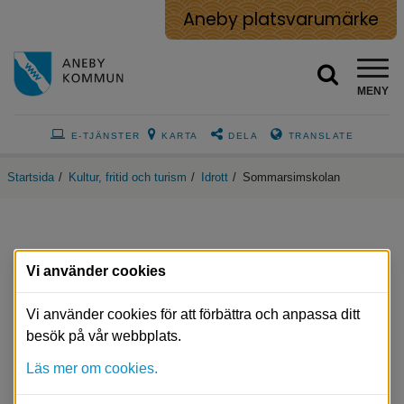
Aneby platsvarumärke
MENY
E-TJÄNSTER
KARTA
DELA
TRANSLATE
Startsida
/
Kultur, fritid och turism
/
Idrott
/
Sommarsimskolan
Vi använder cookies
Sommarsimskolan 
Vi använder cookies för att förbättra och anpassa ditt
besök på vår webbplats.
Läs mer om cookies.