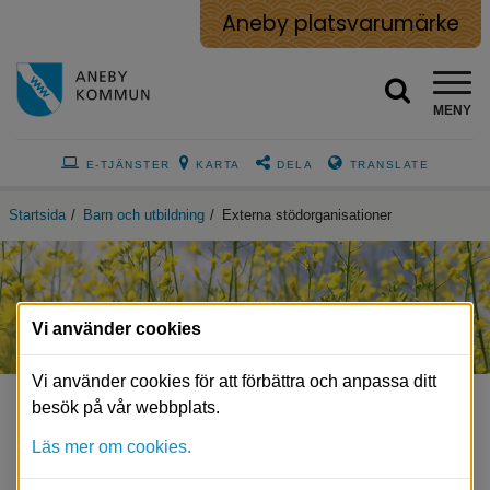
Aneby platsvarumärke
MENY
E-TJÄNSTER
KARTA
DELA
TRANSLATE
Startsida
/
Barn och utbildning
/
Externa stödorganisationer
Vi använder cookies
Vi använder cookies för att förbättra och anpassa ditt
besök på vår webbplats.
Externa stödorganisationer
Läs mer om cookies.
Här hittar du hemsidor och appar som kan vara ett 