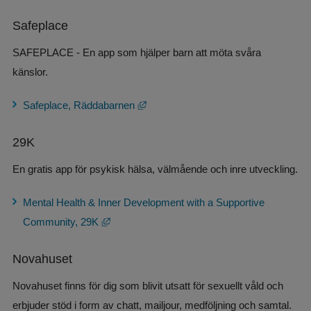
Safeplace
SAFEPLACE - En app som hjälper barn att möta svåra 
känslor.
Länk till annan webbplats, öppnas i ny
Safeplace, Räddabarnen
29K
En gratis app för psykisk hälsa, välmående och inre utveckling.
Mental Health & Inner Development with a Supportive 
Länk till annan webbplats, öppnas i nytt fönst
Community, 29K
Novahuset
Novahuset finns för dig som blivit utsatt för sexuellt våld och 
erbjuder stöd i form av chatt, mailjour, medföljning och samtal. 