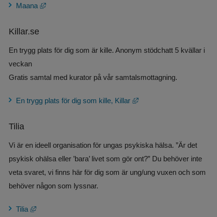
Länk till annan webbplats, öppnas i nytt fönster.
Maana
Killar.se
En trygg plats för dig som är kille. Anonym stödchatt 5 kvällar i 
veckan
Gratis samtal med kurator på vår samtalsmottagning.
Länk till annan webbplats,
En trygg plats för dig som kille, Killar
Tilia
Vi är en ideell organisation för ungas psykiska hälsa. ”Är det 
psykisk ohälsa eller ’bara’ livet som gör ont?” Du behöver inte 
veta svaret, vi finns här för dig som är ung/ung vuxen och som 
behöver någon som lyssnar.
Länk till annan webbplats, öppnas i nytt fönster.
Tilia