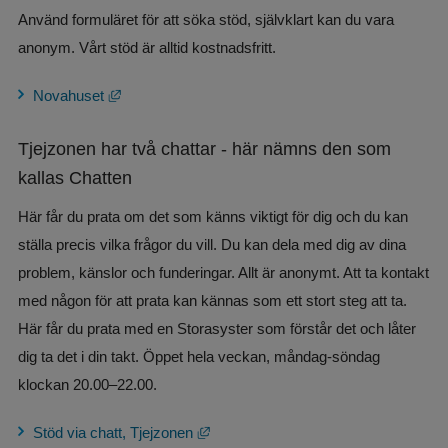
Använd formuläret för att söka stöd, självklart kan du vara 
anonym. Vårt stöd är alltid kostnadsfritt.
Länk till annan webbplats, öppnas i nytt fönster.
Novahuset
Tjejzonen har två chattar - här nämns den som 
kallas Chatten
Här får du prata om det som känns viktigt för dig och du kan 
ställa precis vilka frågor du vill. Du kan dela med dig av dina 
problem, känslor och funderingar. Allt är anonymt. Att ta kontakt 
med någon för att prata kan kännas som ett stort steg att ta. 
Här får du prata med en Storasyster som förstår det och låter 
dig ta det i din takt. Öppet hela veckan, måndag-söndag 
klockan 20.00–22.00.
Länk till annan webbplats, öppnas i ny
Stöd via chatt, Tjejzonen