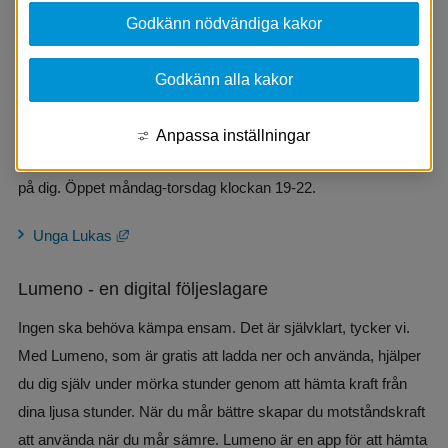
stöd för dig. Allt från anonyma chattar och samtal till 
Godkänn nödvändiga kakor
appar med olika funktioner.
Godkänn alla kakor
Unga Lukas
Du är helt anonym i chatten och bestämmer själv vad du vill 
Anpassa inställningar
prata om. I chatten möter du erfarna volontärer som vill lyssna 
på dig. Öppet måndag-torsdag klockan 19-22.
Länk till annan webbplats, öppnas i nytt fönster.
Unga Lukas
Lumeno - en digital följeslagare
Ingen ska behöva kämpa ensam. Det är självklart, tycker vi. 
Med Lumeno, som är gratis att ladda ner och använda, hjälper 
du dig själv under mörka stunder genom att hämta kraft från 
dina ljusa stunder. När du mår bättre skapar du motståndskraft 
att använda när du mår sämre. Lumeno är en app för att hämta 