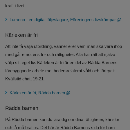
kraft i livet.
Länk 
Lumeno - en digital följeslagare, Föreningens livskämpar
Kärleken är fri
Att inte få välja utbildning, vänner eller vem man ska vara ihop 
med går emot ens fri- och rättigheter. Alla har rätt att själva 
välja sitt eget liv. Kärleken är fri är en del av Rädda Barnens 
förebyggande arbete mot hedersrelaterat våld och förtryck. 
Kvällstid chatt 19-21.
Länk till annan webbplats, öppnas
Kärleken är fri, Rädda barnen
Rädda barnen
På Rädda barnen kan du lära dig om dina rättigheter, känslor 
och få må bratips. Det här är Rädda Barnens sida för barn