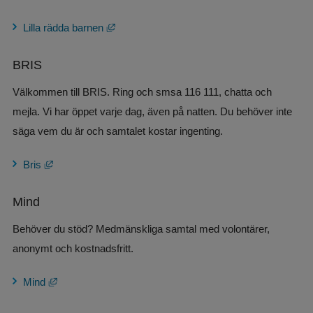
Länk till annan webbplats, öppnas i nytt föns
Lilla rädda barnen
BRIS
Välkommen till BRIS. Ring och smsa 116 111, chatta och 
mejla. Vi har öppet varje dag, även på natten. Du behöver inte 
säga vem du är och samtalet kostar ingenting.
Länk till annan webbplats, öppnas i nytt fönster.
Bris
Mind
Behöver du stöd? Medmänskliga samtal med volontärer, 
anonymt och kostnadsfritt.
Länk till annan webbplats, öppnas i nytt fönster.
Mind