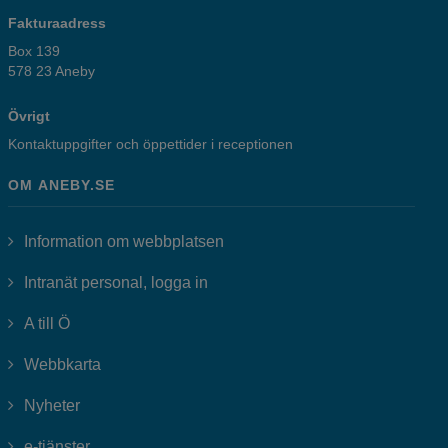
Fakturaadress
Box 139
578 23 Aneby
Övrigt
Kontaktuppgifter och öppettider i receptionen
OM ANEBY.SE
Information om webbplatsen
Länk till annan webbplats, öppnas i
Intranät personal, logga in
A till Ö
Webbkarta
Nyheter
Länk till annan webbplats, öppnas i nytt fönster.
e-tjänster