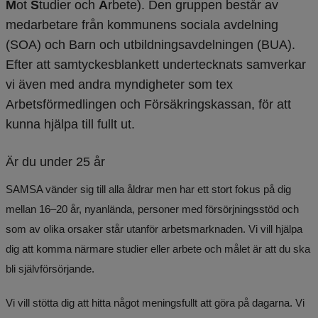
M
ot 
S
tudier och 
A
rbete). Den gruppen består av 
medarbetare från kommunens sociala avdelning 
(SOA) och Barn och utbildningsavdelningen (BUA). 
Efter att samtyckesblankett undertecknats samverkar 
vi även med andra myndigheter som tex 
Arbetsförmedlingen och Försäkringskassan, för att 
kunna hjälpa till fullt ut.
Är du under 25 år
SAMSA vänder sig till alla åldrar men har ett stort fokus på dig 
mellan 16–20 år, nyanlända, personer med försörjningsstöd och 
som av olika orsaker står utanför arbetsmarknaden. Vi vill hjälpa 
dig att komma närmare studier eller arbete och målet är att du ska 
bli självförsörjande.
Vi vill stötta dig att hitta något meningsfullt att göra på dagarna. Vi 