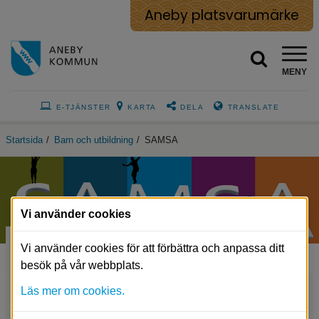
Aneby platsvarumärke
MENY
E-TJÄNSTER
KARTA
DELA
TRANSLATE
Startsida
/
Barn och utbildning
/
SAMSA
Vi använder cookies
SAMSA
Vi använder cookies för att förbättra och anpassa ditt
besök på vår webbplats.
Läs mer om cookies.
Arbetsgivare