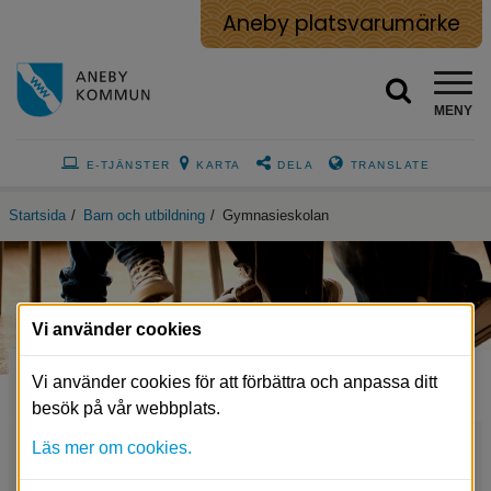
Aneby platsvarumärke
MENY
E-TJÄNSTER
KARTA
DELA
TRANSLATE
Startsida
/
Barn och utbildning
/
Gymnasieskolan
Vi använder cookies
Gymnasieskolan
Vi använder cookies för att förbättra och anpassa ditt
besök på vår webbplats.
Läs mer om cookies.
Anpassad gymnasieskola