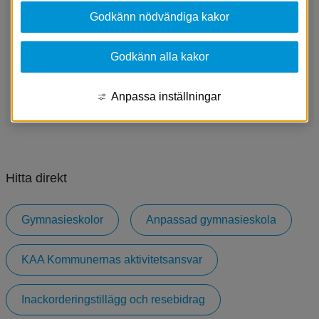
Gymnasieskolor
Godkänn nödvändiga kakor
Inackorderingstillägg och resebidrag
Godkänn alla kakor
KAA Kommunernas aktivitetsansvar
Anpassa inställningar
Hitta direkt
Gymnasieskolor
Anpassad gymnasieskola
KAA Kommunernas aktivitetsansvar
Inackorderingstillägg och resebidrag