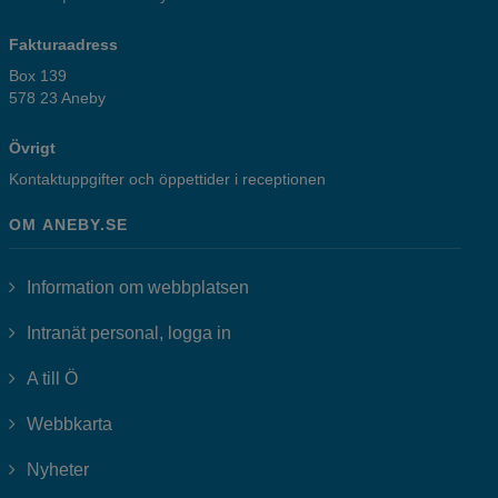
Fakturaadress
Box 139
578 23 Aneby
Övrigt
Kontaktuppgifter och öppettider i receptionen
OM ANEBY.SE
Information om webbplatsen
Länk till annan webbplats, öppnas i
Intranät personal, logga in
A till Ö
Webbkarta
Nyheter