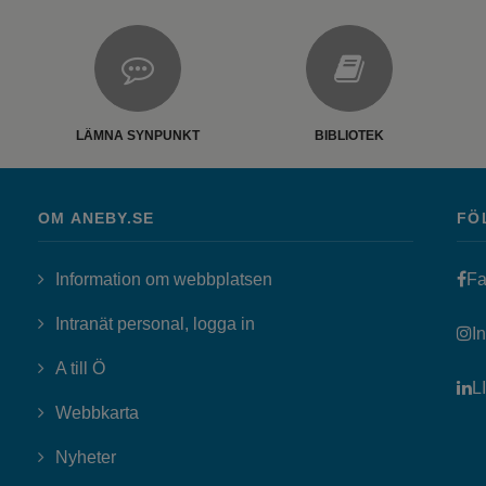
LÄMNA SYNPUNKT
BIBLIOTEK
OM ANEBY.SE
FÖ
Information om webbplatsen
Fa
Länk till annan webbplats, öppn
Intranät personal, logga in
I
A till Ö
L
Webbkarta
Nyheter