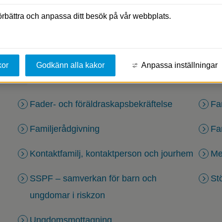
förbättra och anpassa ditt besök på vår webbplats.
ilj
kor
Godkänn alla kakor
Anpassa inställningar
Fader- och föräldraskapsbekräftelse
Fa
Familjerådgivning
Fa
Kontaktfamilj, kontaktperson och jourhem
Me
SSPF – samverkan för barn och
St
ungdomar i riskzon
Ungdomsmottagning