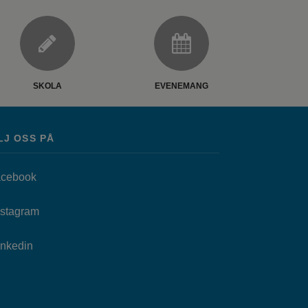
SKOLA
EVENEMANG
LJ OSS PÅ
Länk till annan webbplats, öppnas i nytt fönster.
cebook
as i nytt fönster.
Länk till annan webbplats, öppnas i nytt fönster.
nstagram
Länk till annan webbplats, öppnas i nytt fönster.
Inkedin