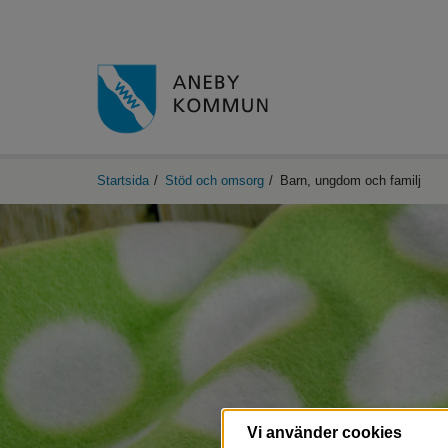
Startsida
/
Stöd och omsorg
/
Barn, ungdom och familj
Vi använder cookies