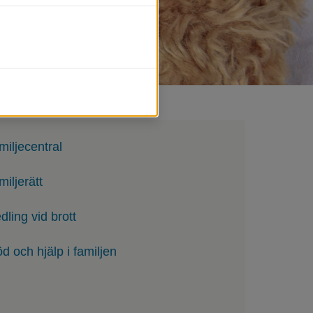
miljecentral
miljerätt
dling vid brott
öd och hjälp i familjen