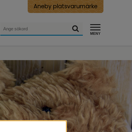
Aneby platsvarumärke
Sök
Sök
MENY