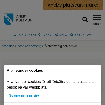
Aneby platsvarumärke
MENY
E-TJÄNSTER
KARTA
DELA
TRANSLATE
Startsida
/
Stöd och omsorg
/
Äldreomsorg och senior
Lommagårdens dagverksamhet
Vi använder cookies
Tillfällig vistelse i Aneby kommun
Vi använder cookies för att förbättra och anpassa ditt
besök på vår webbplats.
Läs mer om cookies.