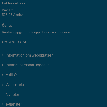
Fakturaadress
Box 139
578 23 Aneby
Övrigt
Kontaktuppgifter och öppettider i receptionen
OM ANEBY.SE
Information om webbplatsen
Länk till annan webbplats, öppnas i
Intranät personal, logga in
A till Ö
Webbkarta
Nyheter
Länk till annan webbplats, öppnas i nytt fönster.
e-tjänster