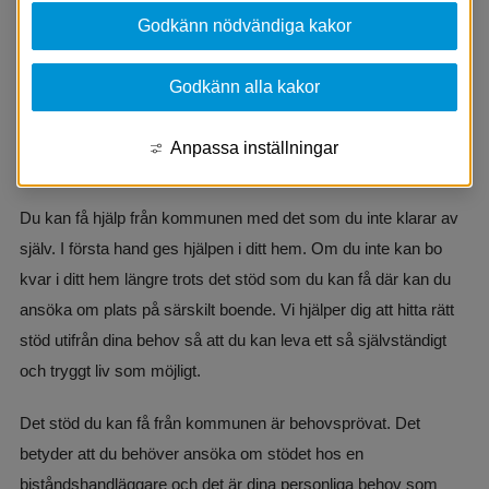
Godkänn nödvändiga kakor
Äldreomsorg och senior
Du som är äldre i Aneby kommun ska få det stöd 
Godkänn alla kakor
och den hjälp i din vardag som du behöver. Det ska 
göra att du kan bo kvar i ditt hem så länge som 
Anpassa inställningar
möjligt.
Du kan få hjälp från kommunen med det som du inte klarar av 
själv. I första hand ges hjälpen i ditt hem. Om du inte kan bo 
kvar i ditt hem längre trots det stöd som du kan få där kan du 
ansöka om plats på särskilt boende. Vi hjälper dig att hitta rätt 
stöd utifrån dina behov så att du kan leva ett så självständigt 
och tryggt liv som möjligt.
Det stöd du kan få från kommunen är behovsprövat. Det 
betyder att du behöver ansöka om stödet hos en 
biståndshandläggare och det är dina personliga behov som 