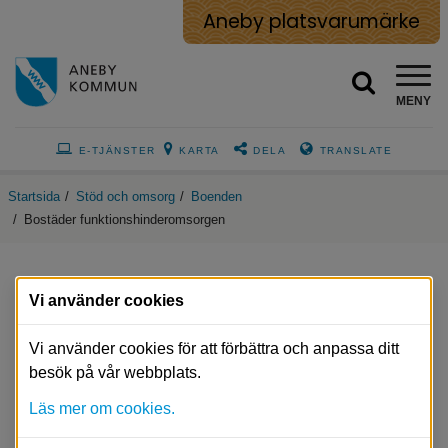
Aneby platsvarumärke
MENY
E-TJÄNSTER
KARTA
DELA
TRANSLATE
Startsida
/
Stöd och omsorg
/
Boenden
/
Bostäder funktionshinderomsorgen
Vi använder cookies
Bostäder funktionshinderomsorgen
Vi använder cookies för att förbättra och anpassa ditt
Lägenheter för permanent boende, för personer 
besök på vår webbplats.
med funktionsvariatione
Läs mer om cookies.
Lundmarksgatan