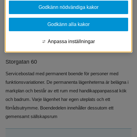
Godkänn nödvändiga kakor
De permanenta lägenheterna är belägna i markplan och består 
av ett rum, handikappanpassat kök och badrum. Till varje 
Godkänn alla kakor
lägenhet hör en egen uteplats och ett förrådsutrymme. 
Boendedelen innehåller dessutom ett gemensamt 
Anpassa inställningar
sällskapsrum.
Storgatan 60
Servicebostad med permanent boende för personer med 
funktionsvariationer. De permanenta lägenheterna är belägna i 
markplan och består av ett rum med handikappanpassat kök 
och badrum. Varje lägenhet har egen uteplats och ett 
förrådsutrymme. Boendedelen innehåller dessutom ett 
gemensamt sällskapsrum