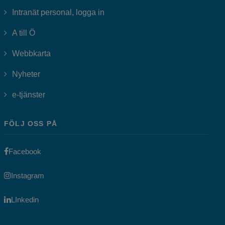
Länk till annan webbplats, öppnas i
Intranät personal, logga in
A till Ö
Webbkarta
Nyheter
Länk till annan webbplats, öppnas i nytt fönster.
e-tjänster
FÖLJ OSS PÅ
Länk till annan webbplats, öppnas i nytt fönster.
Facebook
Länk till annan webbplats, öppnas i nytt fönster.
Instagram
Länk till annan webbplats, öppnas i nytt fönster.
LInkedin