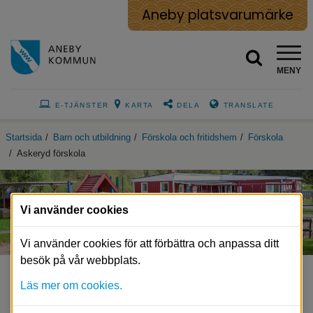
Aneby platsvarumärke
MENY
E-TJÄNSTER
KARTA
DELA
TRANSLATE
Startsida
/
Barn och utbildning
/
Förskola och fritidshem
/
Förskola
/
Askeryd förskola
Vi använder cookies
Vi använder cookies för att förbättra och anpassa ditt
besök på vår webbplats.
Läs mer om cookies.
Askeryd förskola