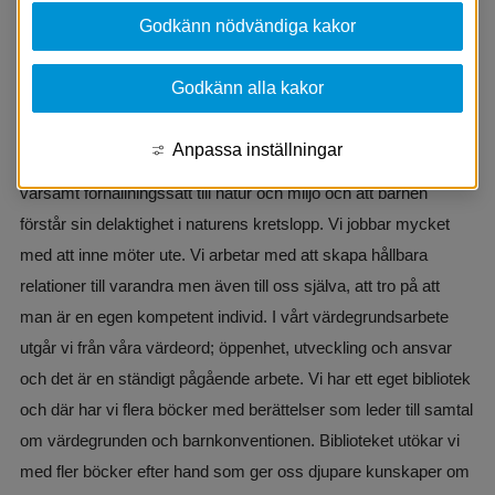
Vi är en förskola med bara en avdelning men med rymliga 
Godkänn nödvändiga kakor
lokaler och förskolan ligger på landsbygden i det natursköna 
Askeryd. Vi har närheten till skogen där vi har vår egen plats 
Godkänn alla kakor
med ett eget stort vindskydd. På gården har vi våra egna 
odlingar som barnen och personalen sköter tillsammans. Vi 
Anpassa inställningar
arbetar med hållbar förskola där barnen får lära sig att ha ett 
varsamt förhållningssätt till natur och miljö och att barnen 
förstår sin delaktighet i naturens kretslopp. Vi jobbar mycket 
med att inne möter ute. Vi arbetar med att skapa hållbara 
relationer till varandra men även till oss själva, att tro på att 
man är en egen kompetent individ. I vårt värdegrundsarbete 
utgår vi från våra värdeord; öppenhet, utveckling och ansvar 
och det är en ständigt pågående arbete. Vi har ett eget bibliotek 
och där har vi flera böcker med berättelser som leder till samtal 
om värdegrunden och barnkonventionen. Biblioteket utökar vi 
med fler böcker efter hand som ger oss djupare kunskaper om 