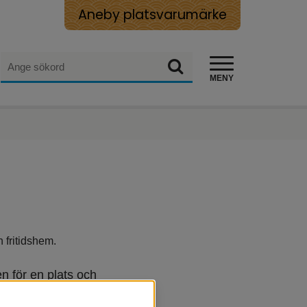
Aneby platsvarumärke
Sök
Sök
MENY
 fritidshem.
 för en plats och 
olan eller på 