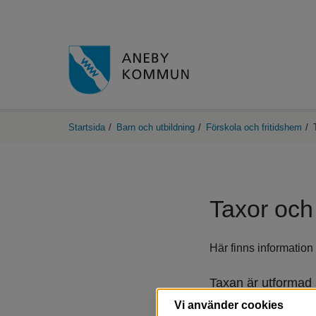
Startsida
/
Barn och utbildning
/
Förskola och fritidshem
/
Taxor och 
Här finns information
Taxan är utformad 
är densamma, oavse
Vi använder cookies