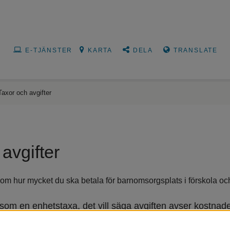
E-TJÄNSTER
KARTA
DELA
TRANSLATE
Taxor och avgifter
avgifter
 om hur mycket du ska betala för barnomsorgsplats i förskola och
som en enhetstaxa, det vill säga avgiften avser kostnaden
tt hur många timmar per vecka som barnet vistas i försk