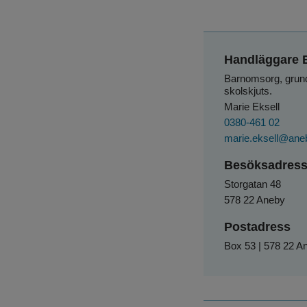
Handläggare B
Barnomsorg, grundsk
skolskjuts.
Marie Eksell
0380-461 02
marie.eksell@ane
Besöksadres
Storgatan 48
578 22 Aneby
Postadress
Box 53 | 578 22 A