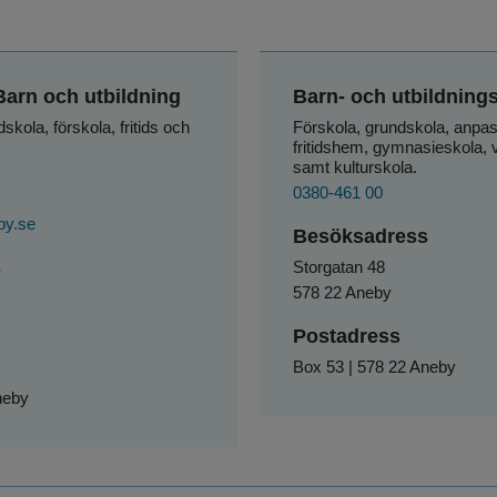
arn och utbildning
Barn- och utbildning
ola, förskola, fritids och 
Förskola, grundskola, anpas
fritidshem, gymnasieskola, v
samt kulturskola.
0380-461 00
by.se
Besöksadress
s
Storgatan 48
578 22 Aneby
Postadress
Box 53 | 578 22 Aneby
neby