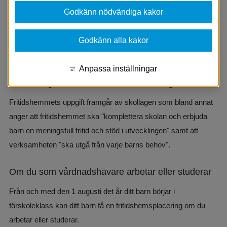
livslånga lärandet.
Godkänn nödvändiga kakor
Fritidshemmets personal arbetar i samverkan med 
Godkänn alla kakor
skolan/förskolans personalgrupper. Lokalmässigt 
finns fritidshemmet i skolans lokaler eller i nära anslutning.
Anpassa inställningar
En meningsfull fritid och stöd i utvecklingen
Fritidshemmets uppgift framgår av skollagen som bland annat 
anger att fritidshemmet ska "komplettera skolan och erbjuda 
barn en meningsfull fritid och stöd i utvecklingen" samt att 
verksamheten "ska utgå från varje barns behov".
Om du som vårdnadshavare arbetar eller studerar
Från och med den 1 augusti det år ditt barn börjar i 
förskoleklass kan ditt barn få en fritidshemsplacering om du 
arbetar eller studerar.