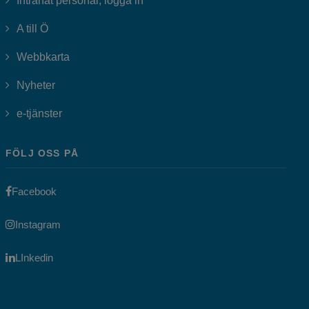
Intranät personal, logga in
A till Ö
Webbkarta
Nyheter
Länk till annan webbplats, öppnas i nytt fönster.
e-tjänster
FÖLJ OSS PÅ
Länk till annan webbplats, öppnas i nytt fönster.
Facebook
Länk till annan webbplats, öppnas i nytt fönster.
Instagram
Länk till annan webbplats, öppnas i nytt fönster.
LInkedin