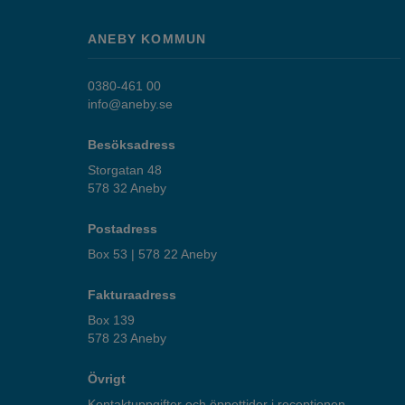
ANEBY KOMMUN
0380-461 00
info@aneby.se
Besöksadress
Storgatan 48
578 32 Aneby
Postadress
Box 53 | 578 22 Aneby
Fakturaadress
Box 139
578 23 Aneby
Övrigt
Kontaktuppgifter och öppettider i receptionen