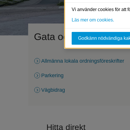
Vi använder cookies för att 
Läs mer om cookies.
Gata och trafik
Godkänn nödvändiga ka
Allmänna lokala ordningsföreskrifter
Parkering
Vägbidrag
Hitta direkt