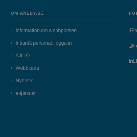
OM ANEBY.SE
FÖ
Information om webbplatsen
Fa
Länk till annan webbplats, öppn
Intranät personal, logga in
I
A till Ö
L
Webbkarta
Nyheter
Länk till annan webbplats, öppnas i nytt fönster
e-tjänster