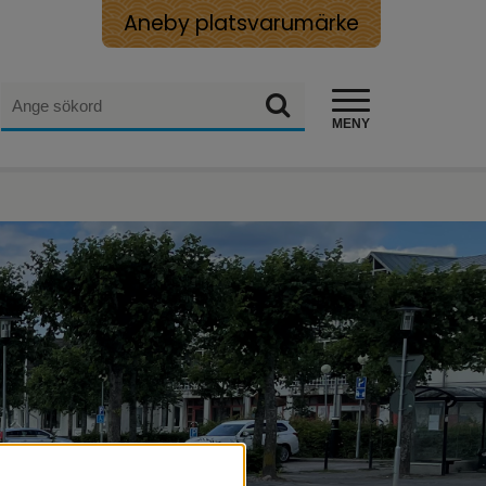
Aneby platsvarumärke
Sök
Sök
MENY