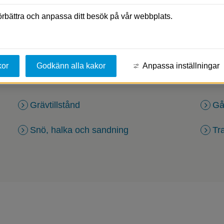
förbättra och anpassa ditt besök på vår webbplats.
kor
Godkänn alla kakor
Anpassa inställningar
Grävtillstånd
Gå
Snö, halka och sandning
Tr