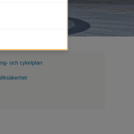
ng- och cykelplan
afiksäkerhet