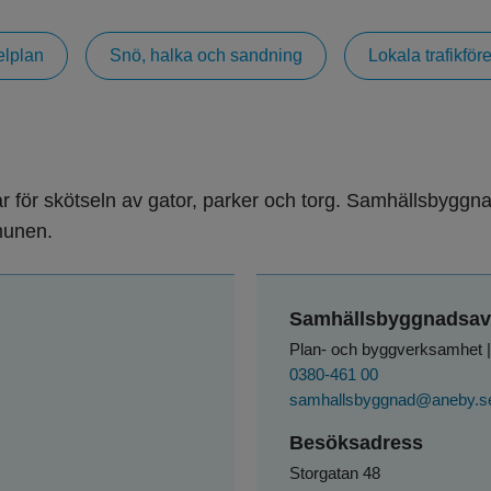
elplan
Snö, halka och sandning
Lokala trafikföre
för skötseln av gator, parker och torg. Samhällsbyggn
munen.
Samhällsbyggnadsav
Plan- och byggverksamhet | 
0380-461 00
samhallsbyggnad@aneby.s
Besöksadress
Storgatan 48