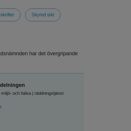
skrifter
Skymd sikt
adsnämnden har det övergripande 
delningen
miljö- och hälsa | räddningstjänst
e