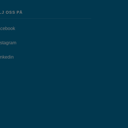
LJ OSS PÅ
Länk till annan webbplats, öppnas i nytt fönster.
cebook
as i nytt fönster.
Länk till annan webbplats, öppnas i nytt fönster.
nstagram
Länk till annan webbplats, öppnas i nytt fönster.
Inkedin
.