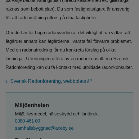
på varje bebott våningsplan (inredd källare med ex. gillestuga 
räknas som bebott plan). Du som fastighetsägare är ansvarig 
för att radonmätning utförs på dina fastigheter.
Om du har för höga radonvärden är det viktigt att du vidtar rätt 
åtgärder annars kan åtgärderna i värsta fall förvärra problemet. 
Med en radonutredning får du konkreta förslag på olika 
lösningar. Utredningen utförs av en radonkonsult. Via Svensk 
Radonförening kan du få kontakt med utbildade radonkonsulter.
Länk till annan webbpl
Svensk Radonförening, webbplats
Miljöenheten
Miljö, livsmedel, hälsoskydd och lantbruk.
0380-461 00
samhallsbyggnad@aneby.se