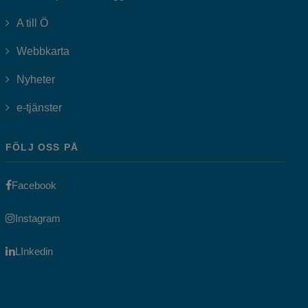
A till Ö
Webbkarta
Nyheter
Länk till annan webbplats, öppnas i nytt fönster.
e-tjänster
FÖLJ OSS PÅ
Länk till annan webbplats, öppnas i nytt fönster.
Facebook
Länk till annan webbplats, öppnas i nytt fönster.
Instagram
Länk till annan webbplats, öppnas i nytt fönster.
LInkedin