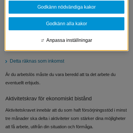
socialbidrag. Vilken hjälp du kan få beror på din 
Godkänn nödvändiga kakor
ekonomi och situation.
Innan du kan få ekonomiskt bistånd måste du först undersöka 
Godkänn alla kakor
alla andra möjligheter till egen försörjning. Har du till exempel 
pengar på banken eller aktier så måste du först använda dem. 
Anpassa inställningar
Har du någon form av inkomst räknas den av från biståndet.
Detta räknas som inkomst
Är du arbetslös måste du vara beredd att ta det arbete du 
eventuellt erbjuds.
Aktivitetskrav för ekonomiskt bistånd
Aktivitetskravet innebär att du som haft försörjningsstöd i minst 
tre månader ska delta i aktiviteter som stärker dina möjligheter 
att få arbete, utifrån din situation och förmåga.