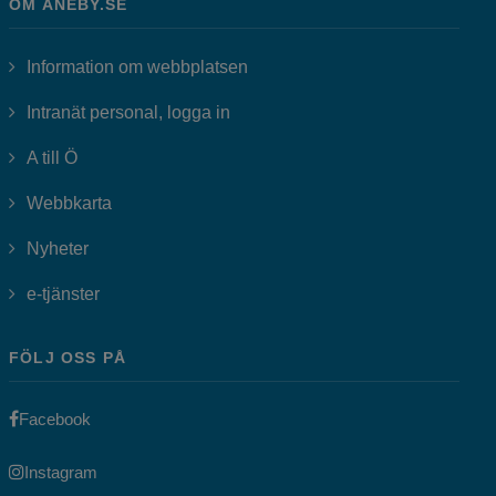
OM ANEBY.SE
Information om webbplatsen
Länk till annan webbplats, öppnas i
Intranät personal, logga in
A till Ö
Webbkarta
Nyheter
Länk till annan webbplats, öppnas i nytt fönster.
e-tjänster
FÖLJ OSS PÅ
Länk till annan webbplats, öppnas i nytt fönster.
Facebook
Länk till annan webbplats, öppnas i nytt fönster.
Instagram